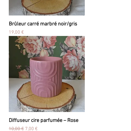
Brûleur carré marbré noir/gris
Prix
19,00 €
Diffuseur cire parfumée – Rose
Prix original
Prix promotionnel
10,00 €
7,00 €