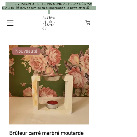
LIVRAISON OFFERTE VIA MONDIAL RELAY DÈS 49€
D’ACHAT🎁 10% de remise en s’inscrivant à la newsletter 🎁
Nouveauté
Brûleur carré marbré moutarde