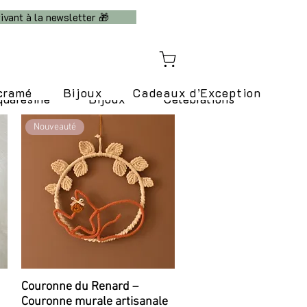
ivant à la newsletter 🎁
cramé
Bijoux
Cadeaux d’Exception
quarésine
Bijoux
Célébrations
Nouveauté
Couronne du Renard –
Aperçu rapide
Couronne murale artisanale