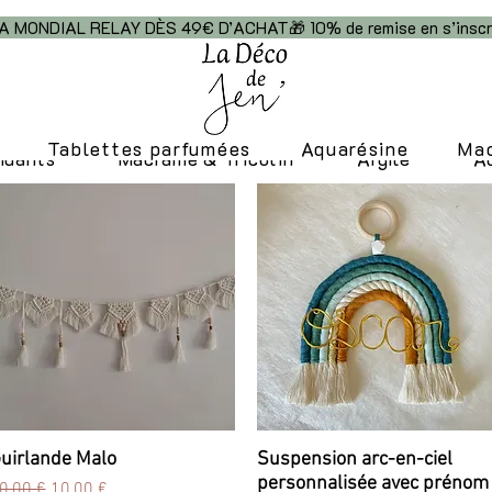
NDIAL RELAY DÈS 49€ D’ACHAT🎁 10% de remise en s’inscr
Tablettes parfumées
Aquarésine
Ma
ndants
Macramé & Tricotin
Argile
A
uirlande Malo
Aperçu rapide
Suspension arc-en-ciel
Aperçu rapide
personnalisée avec prénom
rix original
Prix promotionnel
0,00 €
10,00 €