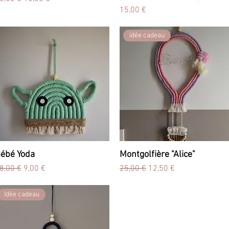
Prix
15,00 €
idée cadeau
ébé Yoda
Aperçu rapide
Montgolfière "Alice"
Aperçu rapide
rix original
Prix promotionnel
Prix original
Prix promotionnel
8,00 €
9,00 €
25,00 €
12,50 €
Idée cadeau