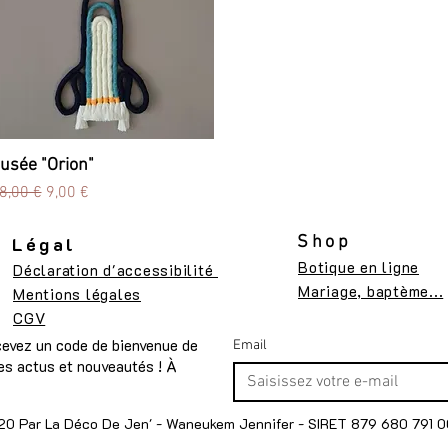
usée "Orion"
Aperçu rapide
rix original
Prix promotionnel
8,00 €
9,00 €
Légal
Shop
Botique en ligne
Déclaration d'accessibilité
Mariage, baptème...
Mentions légales
CGV
ecevez un code de bienvenue de
Email
s actus et nouveautés ! À
0 Par La Déco De Jen' - Waneukem Jennifer - SIRET 879 680 791 0