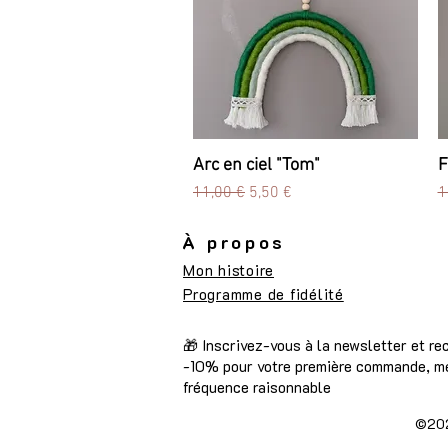
Arc en ciel "Tom"
Aperçu rapide
F
Prix original
Prix promotionnel
P
11,00 €
5,50 €
1
À propos
Mon histoire
Programme de fidélité
🎁 Inscrivez-vous à la newsletter et r
-10% pour votre première commande, me
fréquence raisonnable
©202