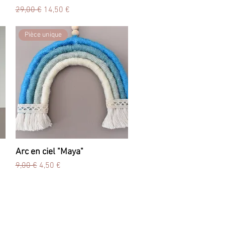
Prix original
Prix promotionnel
29,00 €
14,50 €
Pièce unique
Arc en ciel "Maya"
Aperçu rapide
Prix original
Prix promotionnel
9,00 €
4,50 €