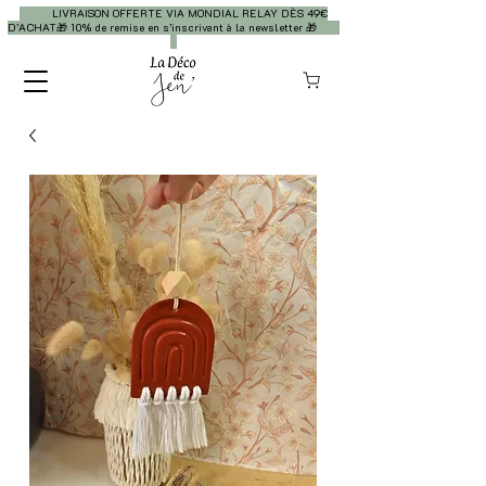
LIVRAISON OFFERTE VIA MONDIAL RELAY DÈS 49€
D’ACHAT🎁 10% de remise en s’inscrivant à la newsletter 🎁