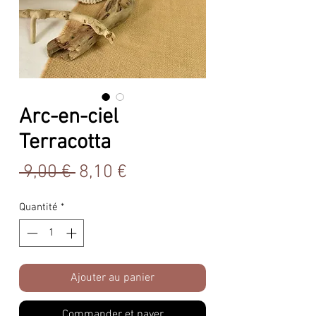
Arc-en-ciel
Terracotta
Prix
Prix
 9,00 € 
8,10 €
original
promotionnel
Quantité
*
Ajouter au panier
Commander et payer