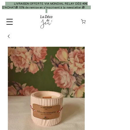
LIVRAISON OFFERTE VIA MONDIAL RELAY DÈS 49€
D’ACHAT🎁 10% de remise en s’inscrivant à la newsletter 🎁