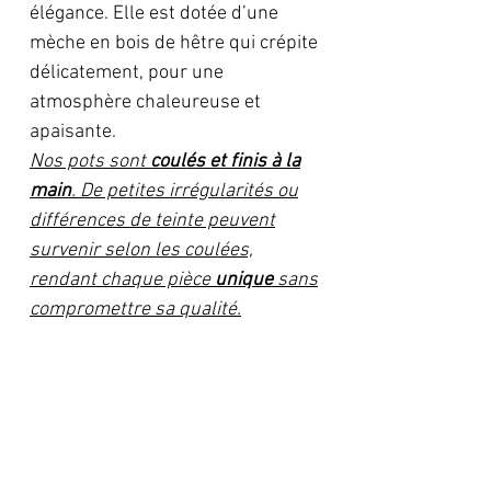
élégance. Elle est dotée d’une
mèche en bois de hêtre qui crépite
délicatement, pour une
atmosphère chaleureuse et
apaisante.
Nos pots sont
coulés et finis à la
main
. De petites irrégularités ou
différences de teinte peuvent
survenir selon les coulées,
rendant chaque pièce
unique
sans
compromettre sa qualité.
💛
Poids net : 110 g – environ 35 h
de diffusion
Caractéristiques:
Pot en Aquarésine artisanal, fait