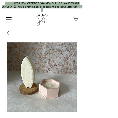
LIVRAISON OFFERTE VIA MONDIAL RELAY DÈS 49€
D’ACHAT🎁 10% de remise en s’inscrivant à la newsletter 🎁