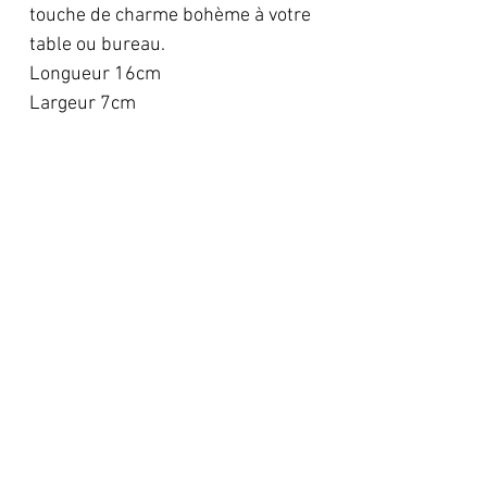
touche de charme bohème à votre
table ou bureau.
Longueur 16cm
Largeur 7cm
À propos
Shop
Programme de fidélité
Botique en ligne
Mon histoire
Points de vente
Revendre nos créations
Légal
Mariage, baptème...
Déclaration d'accessibilité
CGV
Mentions légales
🎁 Inscrivez-vous à la newsletter et recevez un code de
bienvenue de -10% pour votre première commande, mes actus
et nouveautés ! À fréquence raisonnable
Email
Envoyer