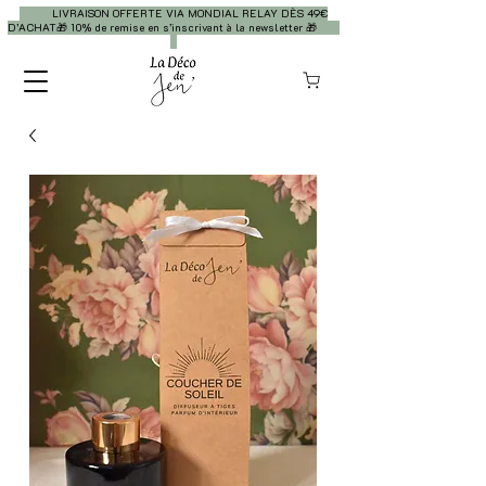
LIVRAISON OFFERTE VIA MONDIAL RELAY DÈS 49€
D’ACHAT🎁 10% de remise en s’inscrivant à la newsletter 🎁