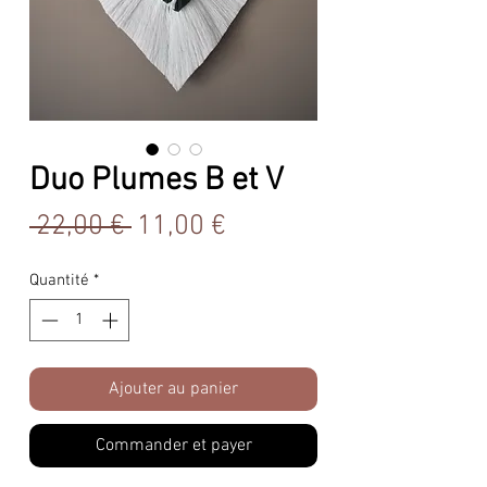
Duo Plumes B et V
Prix
Prix
 22,00 € 
11,00 €
original
promotionnel
Quantité
*
Ajouter au panier
Commander et payer