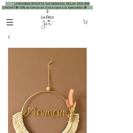
LIVRAISON OFFERTE VIA MONDIAL RELAY DÈS 49€
D’ACHAT🎁 10% de remise en s’inscrivant à la newsletter 🎁