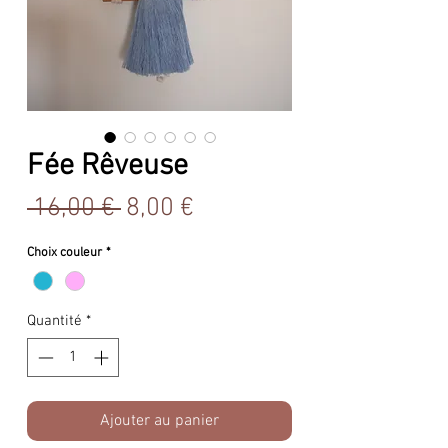
Fée Rêveuse
Prix
Prix
 16,00 € 
8,00 €
original
promotionnel
Choix couleur
*
Quantité
*
Ajouter au panier