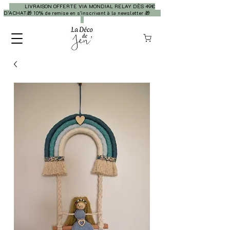
LIVRAISON OFFERTE VIA MONDIAL RELAY DÈS 49€
D’ACHAT🎁 10% de remise en s’inscrivant à la newsletter 🎁