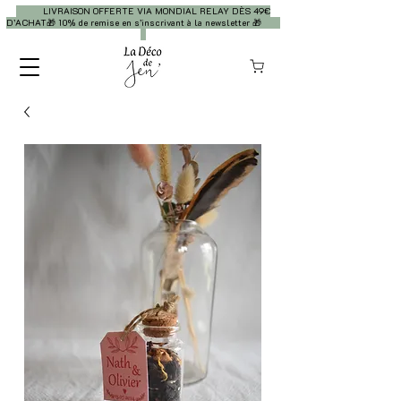
LIVRAISON OFFERTE VIA MONDIAL RELAY DÈS 49€
D’ACHAT🎁 10% de remise en s’inscrivant à la newsletter 🎁