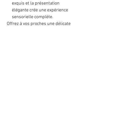
exquis et la présentation
élégante crée une expérience
sensorielle complète.
Offrez à vos proches une délicate
célébration du bonheur avec nos
mignonnettes de thé. Un souvenir
qui perdurera, chaque gorgée
rappelant les moments magiques
partagés lors de votre événement
exceptionnel.
✨
Parce que les meilleurs
souvenirs commencent par une
délicate attention.
✨
THÉ AUX FRUITS - JARDIN
ENCHANTÉ