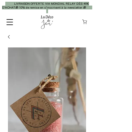
LIVRAISON OFFERTE VIA MONDIAL RELAY DÈS 49€
D’ACHAT🎁 10% de remise en s’inscrivant à la newsletter 🎁