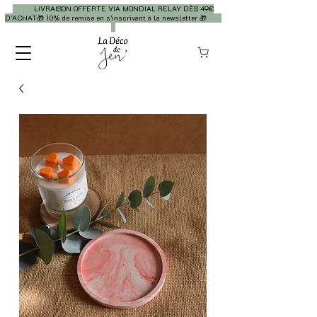
LIVRAISON OFFERTE VIA MONDIAL RELAY DÈS 49€
D’ACHAT🎁 10% de remise en s’inscrivant à la newsletter 🎁