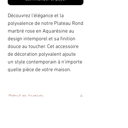
Découvrez l'élégance et la
polyvalence de notre Plateau Rond
marbré rose en Aquarésine au
design intemporel et sa finition
douce au toucher. Cet accessoire
de décoration polyvalent ajoute
un style contemporain à n'importe
quelle pièce de votre maison.
Détail de l'article
Diamètre 10.9 cm - Hauteur
Description:
1cm
Ces plateaux ne conviennent
l’Aquarésine est une résine à base