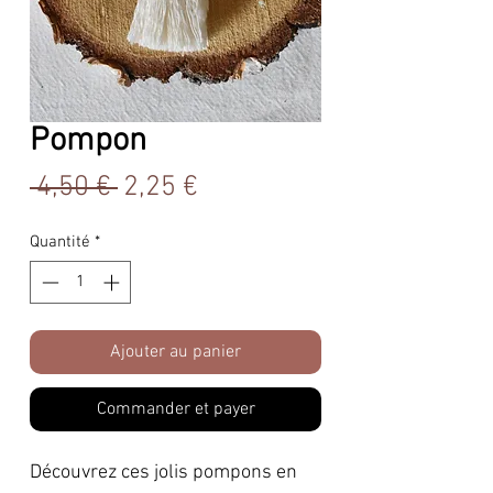
Pompon
Prix
Prix
 4,50 € 
2,25 €
original
promotionnel
Quantité
*
Ajouter au panier
Commander et payer
Découvrez ces jolis pompons en