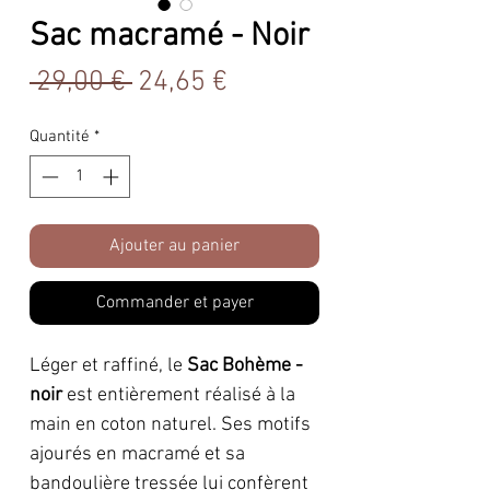
Sac macramé - Noir
Prix
Prix
 29,00 € 
24,65 €
original
promotionnel
Quantité
*
Ajouter au panier
Commander et payer
Léger et raffiné, le
Sac Bohème -
noir
est entièrement réalisé à la
main en coton naturel. Ses motifs
ajourés en macramé et sa
bandoulière tressée lui confèrent