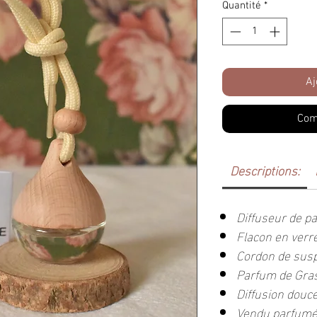
Quantité
*
Aj
Com
Descriptions:
Diffuseur de p
Flacon en verr
Cordon de sus
Parfum de Gra
Diffusion douce
Vendu parfumé,