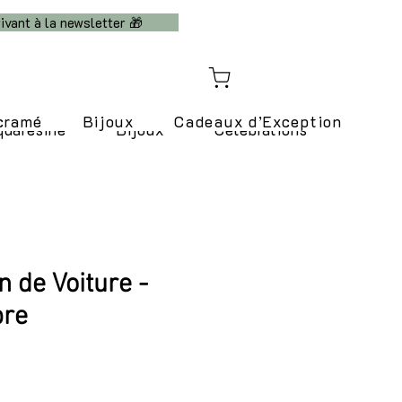
ivant à la newsletter 🎁
cramé
Bijoux
Cadeaux d’Exception
quarésine
Bijoux
Célébrations
 de Voiture -
pre