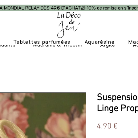
NDIAL RELAY DÈS 49€ D’ACHAT🎁 10% de remise en s’inscr
Tablettes parfumées
Aquarésine
Ma
ndants
Macramé & Tricotin
Argile
A
Suspension
Linge Pro
Prix
4,90 €