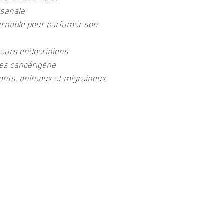
isanale
urnable pour parfumer son
eurs endocriniens
es cancérigène
ants, animaux et migraineux