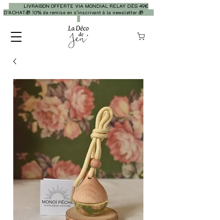
LIVRAISON OFFERTE VIA MONDIAL RELAY DÈS 49€
D’ACHAT🎁 10% de remise en s’inscrivant à la newsletter 🎁