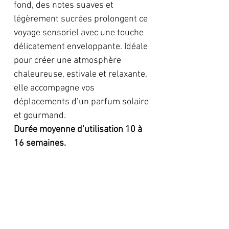
fond, des notes suaves et
légèrement sucrées prolongent ce
voyage sensoriel avec une touche
délicatement enveloppante. Idéale
pour créer une atmosphère
chaleureuse, estivale et relaxante,
elle accompagne vos
déplacements d’un parfum solaire
et gourmand.
Durée moyenne d’utilisation 10 à
16 semaines.
Descriptions:
Diffuseur de parfum pour
Réglementation:
voiture
Flacon en verre avec bouchon
H412 – Nocif pour les