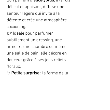
Son parfum d’
eucalyptus
, à la fois
délicat et apaisant, diffuse une
senteur légère qui invite à la
détente et crée une atmosphère
cocooning.
👉 Idéale pour parfumer
subtilement un dressing, une
armoire, une chambre ou même
une salle de bain, elle décore en
douceur grâce à ses jolis reliefs
floraux.
✨
Petite surprise
: la forme de la
tablette est envoyée aléatoirement
lors de la commande, pour un
effet unique à chaque réception.