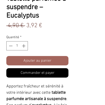
suspendre –
Eucalyptus
Prix
Prix
 4,90 € 
3,92 €
original
promotionnel
Quantité
*
Ajouter au panier
Commander et payer
Apportez fraîcheur et sérénité à
votre intérieur avec cette
tablette
parfumée artisanale à suspendre
.